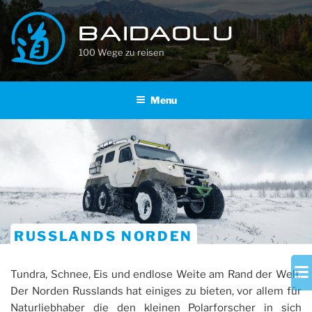
Skip
to
BAIDAOLU
content
100 Wege zu reisen
Menu
RUSSLANDS NORDEN
Tundra, Schnee, Eis und endlose Weite am Rand der Welt.
Der Norden Russlands hat einiges zu bieten, vor allem für
Naturliebhaber die den kleinen Polarforscher in sich