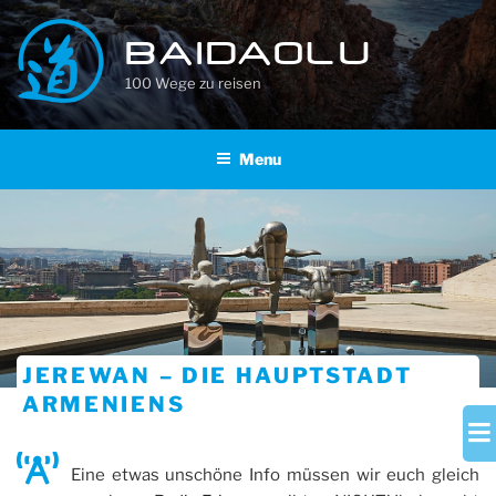
Skip
to
BAIDAOLU
content
100 Wege zu reisen
Menu
JEREWAN – DIE HAUPTSTADT
ARMENIENS
Eine etwas unschöne Info müssen wir euch gleich