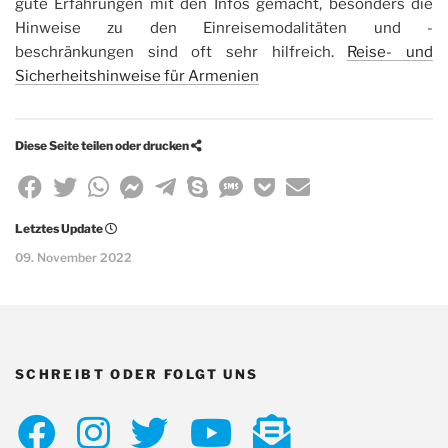
gute Erfahrungen mit den Infos gemacht, besonders die
Hinweise zu den Einreisemodalitäten und -
beschränkungen sind oft sehr hilfreich.
Reise- und
Sicherheitshinweise für Armenien
Diese Seite teilen oder drucken
Teile
Teile
Teile
Teile
Teile
Teile
Teile
Speicher
Teile
diese
diese
diese
diese
diese
diese
diese
diese
diese
Letztes Update
09. November 2022
Seite
Seite
Seite
Seite
Seite
Seite
Seite
Seite
Seite
mit
mit
mit
im
mit
mit
in
mit
per
Facebook
Twitter
Whatsapp
Facebook
Telegram
Skype
einer
Pocket
E-
SCHREIBT ODER FOLGT UNS
Messenger
SMS
Mail
Folge
Folge
Folge
Folge
Schreib