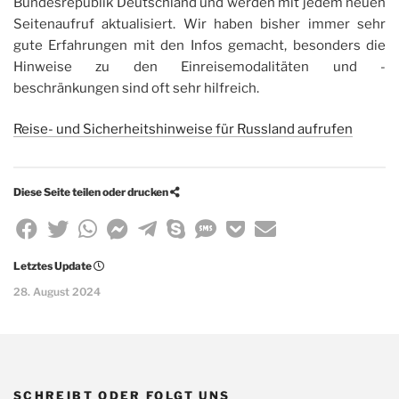
Bundesrepublik Deutschland und werden mit jedem neuen
Seitenaufruf aktualisiert. Wir haben bisher immer sehr
gute Erfahrungen mit den Infos gemacht, besonders die
Hinweise zu den Einreisemodalitäten und -
beschränkungen sind oft sehr hilfreich.
Reise- und Sicherheitshinweise für Russland aufrufen
Diese Seite teilen oder drucken
Teile
Teile
Teile
Teile
Teile
Teile
Teile
Speicher
Teile
diese
diese
diese
diese
diese
diese
diese
diese
diese
Letztes Update
28. August 2024
Seite
Seite
Seite
Seite
Seite
Seite
Seite
Seite
Seite
mit
mit
mit
im
mit
mit
in
mit
per
Facebook
Twitter
Whatsapp
Facebook
Telegram
Skype
einer
Pocket
E-
SCHREIBT ODER FOLGT UNS