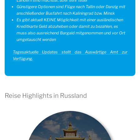
Ländern sind machbar, aber sehr teuer
Günstigere Optionen sind Flüge nach Tallin oder Danzig mit
anschließender Busfahrt nach Kaliningrad bzw. Minsk
Es gibt aktuell KEINE Möglichkeit mit einer ausländischen
Kreditkarte Geld abzuheben oder damit zu bezahlen, es
muss also ausreichend Bargald mitgenommen und vor Ort
umgetauscht werden
Tagesaktuelle Updates stellt das Auswärtige Amt zur
Verfügung.
Reise Highlights in Russland