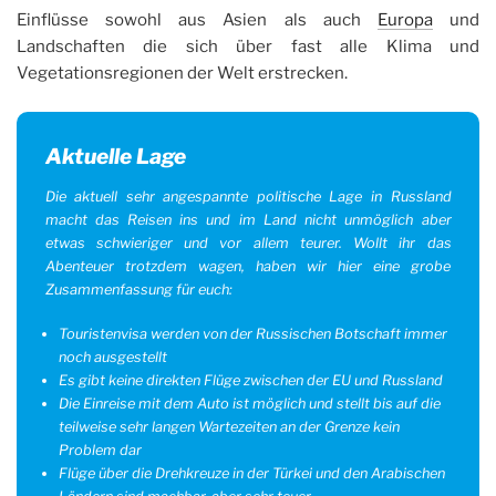
Einflüsse sowohl aus Asien als auch
Europa
und
Landschaften die sich über fast alle Klima und
Vegetationsregionen der Welt erstrecken.
Aktuelle Lage
Die aktuell sehr angespannte politische Lage in Russland
macht das Reisen ins und im Land nicht unmöglich aber
etwas schwieriger und vor allem teurer. Wollt ihr das
Abenteuer trotzdem wagen, haben wir hier eine grobe
Zusammenfassung für euch:
Touristenvisa werden von der Russischen Botschaft immer
noch ausgestellt
Es gibt keine direkten Flüge zwischen der EU und Russland
Die Einreise mit dem Auto ist möglich und stellt bis auf die
teilweise sehr langen Wartezeiten an der Grenze kein
Problem dar
Flüge über die Drehkreuze in der Türkei und den Arabischen