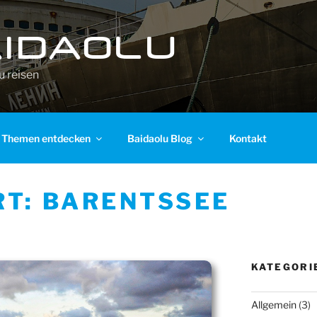
IDAOLU
 reisen
Themen entdecken
Baidaolu Blog
Kontakt
RT:
BARENTSSEE
KATEGORI
Allgemein
(3)