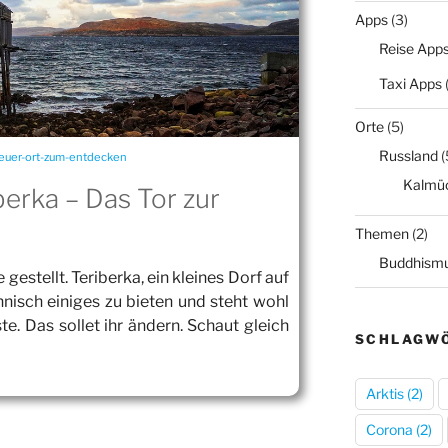
Apps
(3)
Reise App
Taxi Apps
Orte
(5)
Russland
(
neuer-ort-zum-entdecken
Kalmü
berka – Das Tor zur
Themen
(2)
Buddhism
gestellt. Teriberka, ein kleines Dorf auf
hnisch einiges zu bieten und steht wohl
te. Das sollet ihr ändern. Schaut gleich
SCHLAGW
Arktis
(2)
Corona
(2)