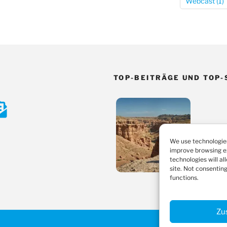
Webcast
(1)
TOP-BEITRÄGE UND TOP-
e
chreib
ns
We use technologies
improve browsing e
ine
technologies will al
site. Not consentin
functions.
ube
-
Zu
ail