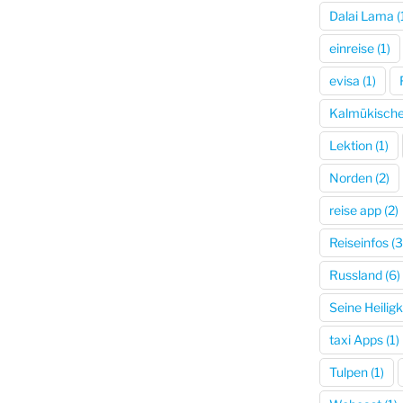
Dalai Lama
(
einreise
(1)
evisa
(1)
Kalmükische
Lektion
(1)
Norden
(2)
reise app
(2)
Reiseinfos
(3
Russland
(6)
Seine Heiligk
taxi Apps
(1)
Tulpen
(1)