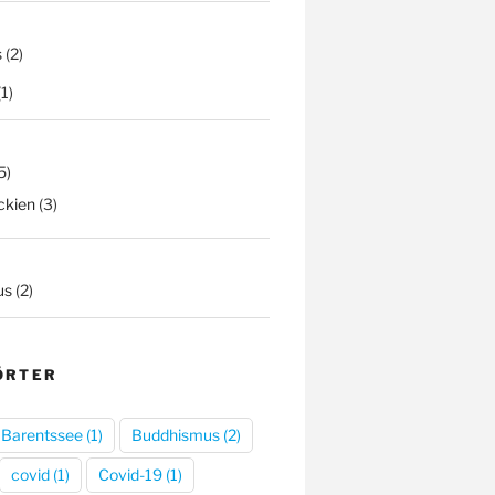
s
(2)
(1)
5)
ckien
(3)
us
(2)
ÖRTER
Barentssee
(1)
Buddhismus
(2)
covid
(1)
Covid-19
(1)