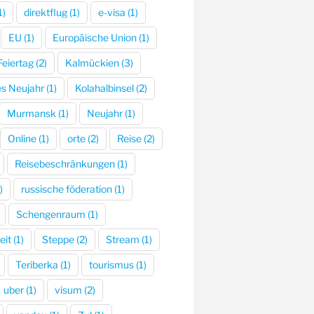
1)
direktflug
(1)
e-visa
(1)
EU
(1)
Europäische Union
(1)
Feiertag
(2)
Kalmückien
(3)
s Neujahr
(1)
Kolahalbinsel
(2)
Murmansk
(1)
Neujahr
(1)
Online
(1)
orte
(2)
Reise
(2)
Reisebeschränkungen
(1)
)
russische föderation
(1)
Schengenraum
(1)
eit
(1)
Steppe
(2)
Stream
(1)
Teriberka
(1)
tourismus
(1)
uber
(1)
visum
(2)