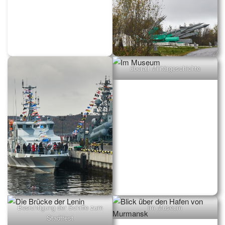
Atom-Eisbrecher „50 years of
überall Militärgeschichte
victory“
Besichtigung der Schiffe zum
Im Museum
Stadtfest