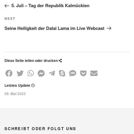
Post
5. Juli – Tag der Republik Kalmückien
Next
NEXT
Post
Seine Heiligkeit der Dalai Lama im Live Webcast
Diese Seite teilen oder drucken
Teile
Teile
Teile
Teile
Teile
Teile
Teile
Speicher
Teile
diese
diese
diese
diese
diese
diese
diese
diese
diese
Letztes Update
Seite
Seite
Seite
Seite
Seite
Seite
Seite
Seite
Seite
09. Mai 2023
mit
mit
mit
im
mit
mit
in
mit
per
Facebook
Twitter
Whatsapp
Facebook
Telegram
Skype
einer
Pocket
E-
SCHREIBT ODER FOLGT UNS
Messenger
SMS
Mail