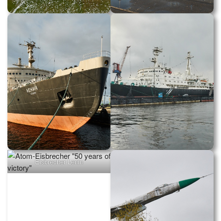
Alyosha Denkmal
Hafengebäude Murmansk
Eisbrecher Lenin
Die Atom-Eisbrecher „Lenin“
und „50 years of victory“