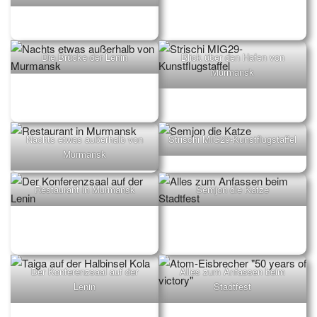
Die Brücke der Lenin
Blick über den Hafen von
Murmansk
Nachts etwas außerhalb von
Strischi MIG29-Kunstflugstaffel
Murmansk
Restaurant in Murmansk
Semjon die Katze
Der Konferenzsaal auf der
Alles zum Anfassen beim
Lenin
Stadtfest