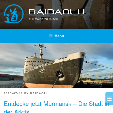
Skip
to
BAIDAOLU
content
100 Wege zu reisen
Menu
POSTED
2020-07-12
BY
BAIDAOLU
ON
Entdecke jetzt Murmansk – Die Stadt in
der Arktis